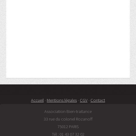
Accueil
-
Mentions légales
-
CGV
-
Contact
Association Bien-traitance
33 rue du colonel Rozanoff
75012 PARIS
Tél : 01 43 07 32 02